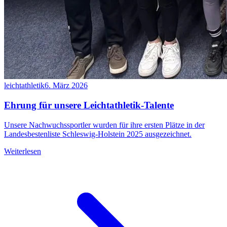
leichtathletik
6. März 2026
Ehrung für unsere Leichtathletik-Talente
Unsere Nachwuchssportler wurden für ihre ersten Plätze in der
Landesbestenliste Schleswig-Holstein 2025 ausgezeichnet.
Weiterlesen