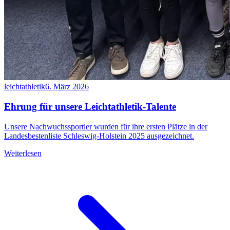
leichtathletik
6. März 2026
Ehrung für unsere Leichtathletik-Talente
Unsere Nachwuchssportler wurden für ihre ersten Plätze in der
Landesbestenliste Schleswig-Holstein 2025 ausgezeichnet.
Weiterlesen