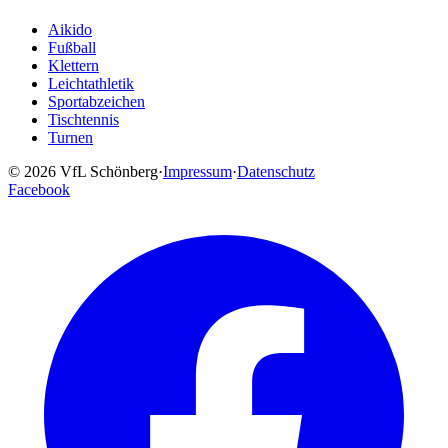
Aikido
Fußball
Klettern
Leichtathletik
Sportabzeichen
Tischtennis
Turnen
© 2026 VfL Schönberg
·
Impressum
·
Datenschutz
Facebook